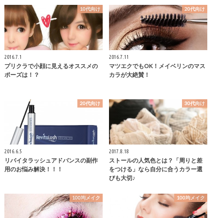
10代向け
20代向け
2016.7.1
2016.7.11
プリクラで小顔に見えるオススメの
マツエクでもOK！メイベリンのマス
ポーズは！？
カラが大絶賛！
20代向け
30代向け
2016.6.5
2017.8.18
リバイタラッシュアドバンスの副作
ストールの人気色とは？「周りと差
用のお悩み解決！！！
をつける」なら自分に合うカラー選
びも大切♪
100均メイク
100均メイク