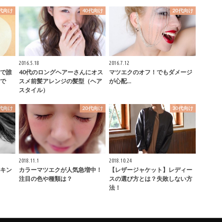
0代向け
40代向け
20代向け
2016.5.18
2016.7.12
で誰
40代のロングヘアーさんにオス
マツエクのオフ！でもダメージ
で
スメ前髪アレンジの髪型（ヘア
が心配...
スタイル）
0代向け
20代向け
30代向け
2018.11.1
2018.10.24
キン
カラーマツエクが人気急増中！
【レザージャケット】レディー
注目の色や種類は？
スの選び方とは？失敗しない方
法！