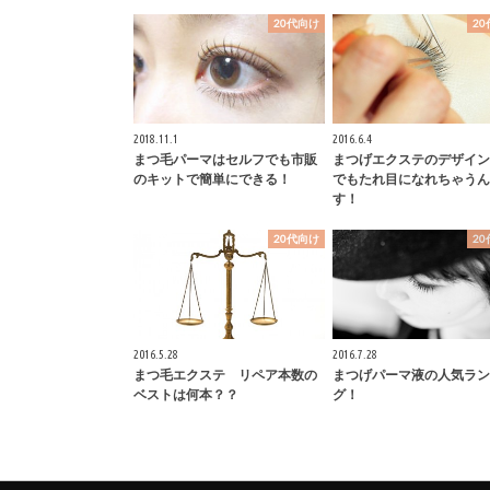
20代向け
2
2018.11.1
2016.6.4
まつ毛パーマはセルフでも市販
まつげエクステのデザイン
のキットで簡単にできる！
でもたれ目になれちゃうん
す！
20代向け
2
2016.5.28
2016.7.28
まつ毛エクステ リペア本数の
まつげパーマ液の人気ラン
ベストは何本？？
グ！