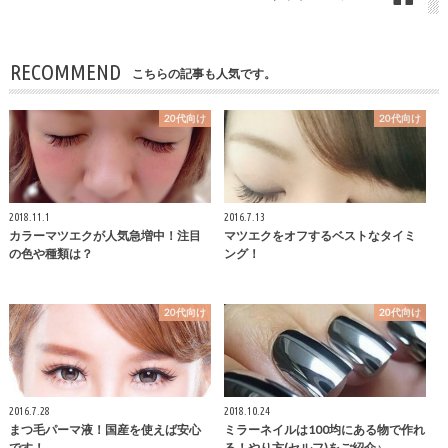
RECOMMEND
こちらの記事も人気です。
20代向け
20代向け
2018.11.1
2016.7.13
カラーマツエクが人気急増中！注目
マツエクをオフするベストなタイミ
の色や種類は？
ング！
20代向け
20代向け
2016.7.28
2018.10.24
まつ毛パーマ液！国産を使えば安心
ミラーネイルは100均にある物で作れ
です！
る！やり方(セルフ)をご紹介♪