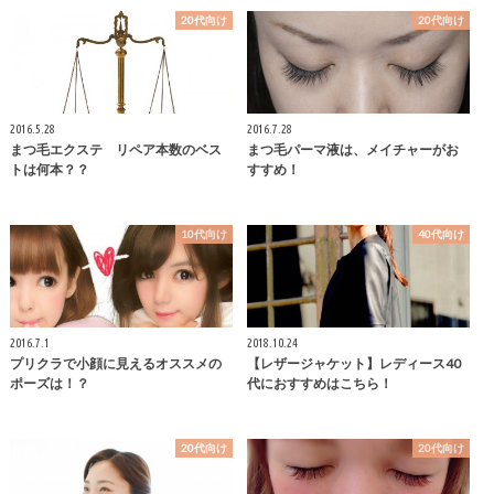
20代向け
20代向け
2016.5.28
2016.7.28
まつ毛エクステ リペア本数のベス
まつ毛パーマ液は、メイチャーがお
トは何本？？
すすめ！
10代向け
40代向け
2016.7.1
2018.10.24
プリクラで小顔に見えるオススメの
【レザージャケット】レディース40
ポーズは！？
代におすすめはこちら！
20代向け
20代向け