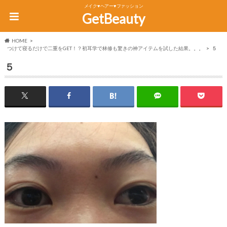
メイク♥ヘアー♥ファッション
GetBeauty
HOME
つけて寝るだけで二重をGET！？初耳学で林修も驚きの神アイテムを試した結果。。。
５
５