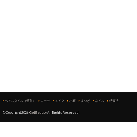
ヘアスタイル（髪型）
コーデ
メイク
小顔
まつげ
ネイル
特商法
©Copyright2026
GetBeauty
.All Rights Reserved.