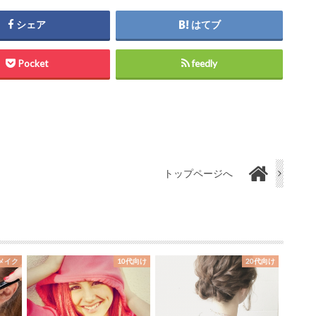
シェア
はてブ
Pocket
feedly
トップページへ
均メイク
10代向け
20代向け