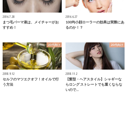
2016.7.28
2016.6.27
まつ毛パーマ液は、メイチャーがお
100均小顔ローラーの効果は実際にあ
すすめ！
るのか！？
20代向け
20代向け
2018.9.12
2018.11.2
セルフのマツエクオフ！オイルで行
【髪型・ヘアスタイル】シャギーな
う方法
らロング ストレートでも重くならな
いので…