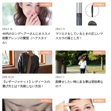
40代向け
20代向け
2016.5.18
2016.7.9
40代のロングヘアーさんにオススメ
マツエクをしているときの正しいマ
前髪アレンジの髪型（ヘアスタイ
スカラの落とし方！
ル）
30代向け
20代向け
2018.10.24
2016.7.1
【レザージャケット】レディースの
顔痩せしたい時に走る事は逆効果な
選び方とは？失敗しない方法！
の？
20代向け
30代向け