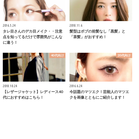
2016.5.24
2018.11.6
タレ目さんのデカ目メイク・・注意
髪型はボブの前髪なし「黒髪」と
点を知ってるだけで雰囲気がこんな
「茶髪」がおすすめ！
に違う！
40代向け
20代向け
2018.10.24
2016.6.24
【レザージャケット】レディース40
今話題のマツエク！芸能人のマツエ
代におすすめはこちら！
クを画像とともにご紹介します！