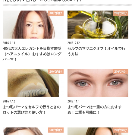
40代向け
20代向け
2016.5.13
2018.9.12
40代の大人エレガントを目指す髪型
セルフのマツエクオフ！オイルで行
（ヘアスタイル） おすすめはロング
う方法
パーマ！
20代向け
20代向け
2016.7.12
2018.11.1
まつ毛パーマをセルフで行うときの
まつ毛パーマは一重の方におすす
ロットの選び方と使い方！
め！二重も可能に！
20代向け
20代向け