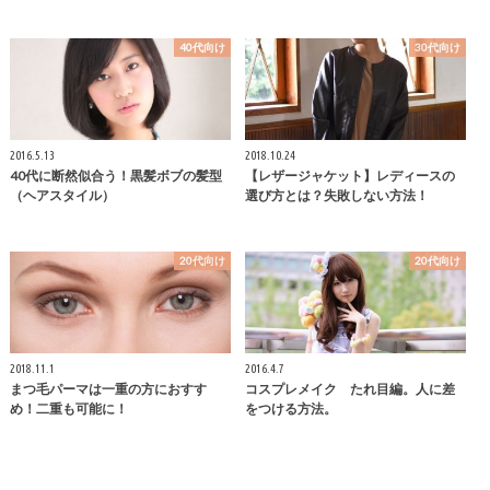
40代向け
30代向け
2016.5.13
2018.10.24
40代に断然似合う！黒髪ボブの髪型
【レザージャケット】レディースの
（ヘアスタイル）
選び方とは？失敗しない方法！
20代向け
20代向け
2018.11.1
2016.4.7
まつ毛パーマは一重の方におすす
コスプレメイク たれ目編。人に差
め！二重も可能に！
をつける方法。