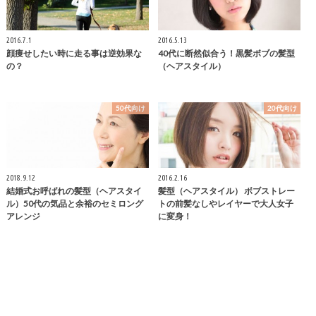
2016.7.1
2016.5.13
顔痩せしたい時に走る事は逆効果な
40代に断然似合う！黒髪ボブの髪型
の？
（ヘアスタイル）
50代向け
20代向け
2018.9.12
2016.2.16
結婚式お呼ばれの髪型（ヘアスタイ
髪型（ヘアスタイル） ボブストレー
ル）50代の気品と余裕のセミロング
トの前髪なしやレイヤーで大人女子
アレンジ
に変身！