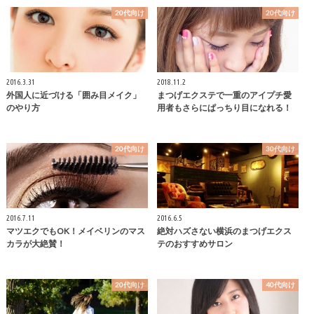
20代向け
20代向け
2016.3.31
2018.11.2
外国人に近づける「囲み目メイク」
まつげエクステで一重のアイプチ愛
のやり方
用者もさらにぱっちり目になれる！
20代向け
30代向け
2016.7.11
2016.6.5
マツエクでもOK！メイベリンのマス
絶対ハズさない横浜のまつげエクス
カラが大絶賛！
テのおすすめサロン
20代向け
40代向け