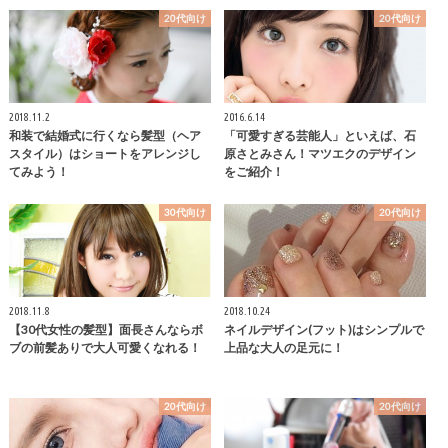
20代向け
20代向け
2018.11.2
2016.6.14
和装で結婚式に行くなら髪型（ヘア
「可愛すぎる芸能人」といえば、石
スタイル）はショートをアレンジし
原さとみさん！マツエクのデザイン
てみよう！
をご紹介！
30代向け
20代向け
2018.11.8
2018.10.24
【30代女性の髪型】面長さんならボ
ネイルデザイン(フット)はシンプルで
ブの前髪ありで大人可愛くなれる！
上品な大人の足元に！
20代向け
20代向け