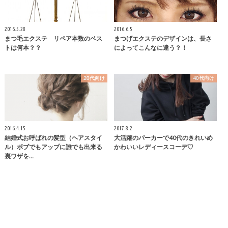
2016.5.28
2016.6.5
まつ毛エクステ リペア本数のベス
まつげエクステのデザインは、長さ
トは何本？？
によってこんなに違う？！
20代向け
40代向け
2016.4.15
2017.8.2
結婚式お呼ばれの髪型（ヘアスタイ
大活躍のパーカーで40代のきれいめ
ル）ボブでもアップに誰でも出来る
かわいいレディースコーデ♡
裏ワザを…