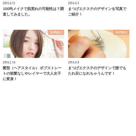
2016.6.12
2016.6.3
100均メイクで肌荒れの可能性は？調
まつげエクステのデザインを写真で
査してみました。
ご紹介！
20代向け
20代向け
2016.2.16
2016.6.4
髪型（ヘアスタイル） ボブストレー
まつげエクステのデザインで誰でも
トの前髪なしやレイヤーで大人女子
たれ目になれちゃうんです！
に変身！