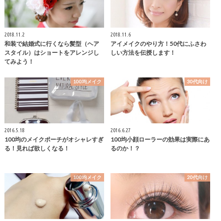
2018.11.2
2018.11.6
和装で結婚式に行くなら髪型（ヘア
アイメイクのやり方！50代にふさわ
スタイル）はショートをアレンジし
しい方法を伝授します！
てみよう！
100均メイク
30代向け
2016.5.18
2016.6.27
100均のメイクポーチがオシャレすぎ
100均小顔ローラーの効果は実際にあ
る！見れば欲しくなる！
るのか！？
100均メイク
20代向け