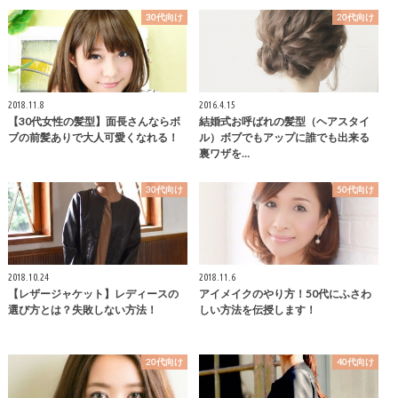
30代向け
20代向け
2018.11.8
2016.4.15
【30代女性の髪型】面長さんならボ
結婚式お呼ばれの髪型（ヘアスタイ
ブの前髪ありで大人可愛くなれる！
ル）ボブでもアップに誰でも出来る
裏ワザを…
30代向け
50代向け
2018.10.24
2018.11.6
【レザージャケット】レディースの
アイメイクのやり方！50代にふさわ
選び方とは？失敗しない方法！
しい方法を伝授します！
20代向け
40代向け