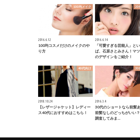
100均メイク
2
2016.6.12
2016.6.14
100均コスメだけのメイクのや
「可愛すぎる芸能人」とい
り方
ば、石原さとみさん！マツ
のデザインをご紹介！
40代向け
3
2018.10.24
2016.3.4
【レザージャケット】レディー
30代のショートなら前髪あ
ス40代におすすめはこちら！
前髪なしのどっちがいい？
調査してみま…