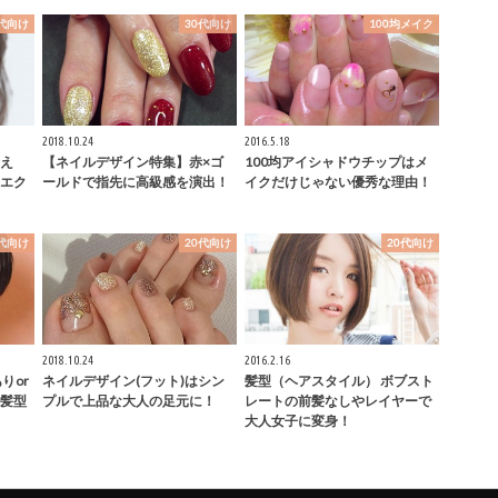
0代向け
30代向け
100均メイク
2018.10.24
2016.5.18
え
【ネイルデザイン特集】赤×ゴ
100均アイシャドウチップはメ
エク
ールドで指先に高級感を演出！
イクだけじゃない優秀な理由！
0代向け
20代向け
20代向け
2018.10.24
2016.2.16
りor
ネイルデザイン(フット)はシン
髪型（ヘアスタイル） ボブスト
髪型
プルで上品な大人の足元に！
レートの前髪なしやレイヤーで
大人女子に変身！