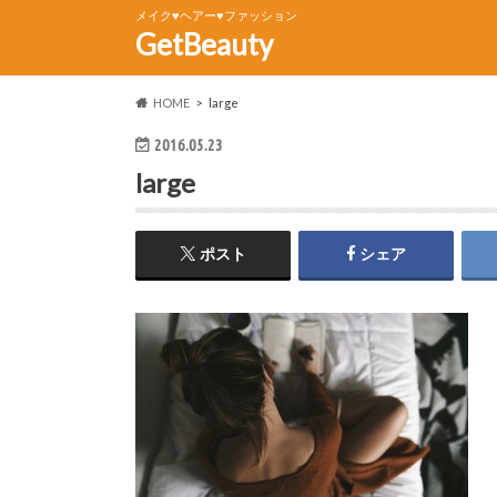
メイク♥ヘアー♥ファッション
GetBeauty
HOME
large
2016.05.23
large
ポスト
シェア