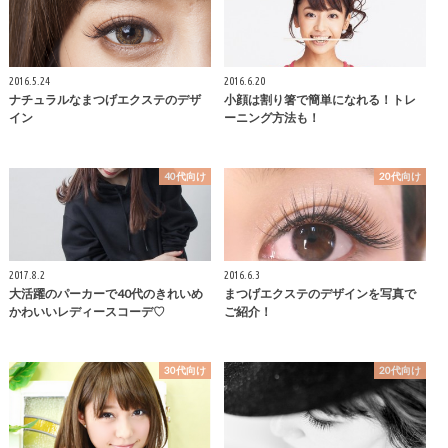
2016.5.24
2016.6.20
ナチュラルなまつげエクステのデザ
小顔は割り箸で簡単になれる！トレ
イン
ーニング方法も！
40代向け
20代向け
2017.8.2
2016.6.3
大活躍のパーカーで40代のきれいめ
まつげエクステのデザインを写真で
かわいいレディースコーデ♡
ご紹介！
30代向け
20代向け