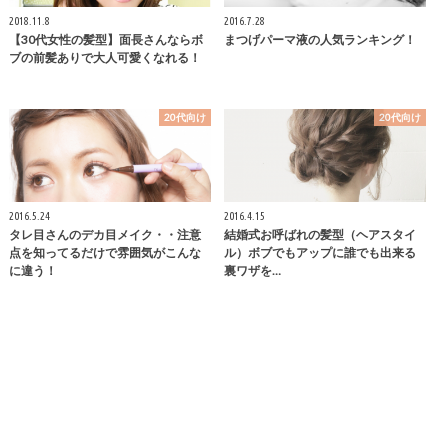
2018.11.8
2016.7.28
【30代女性の髪型】面長さんならボ
まつげパーマ液の人気ランキング！
ブの前髪ありで大人可愛くなれる！
20代向け
20代向け
2016.5.24
2016.4.15
タレ目さんのデカ目メイク・・注意
結婚式お呼ばれの髪型（ヘアスタイ
点を知ってるだけで雰囲気がこんな
ル）ボブでもアップに誰でも出来る
に違う！
裏ワザを…