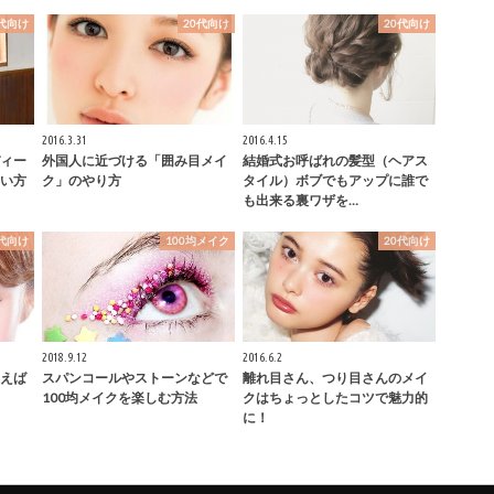
0代向け
20代向け
20代向け
2016.3.31
2016.4.15
ィー
外国人に近づける「囲み目メイ
結婚式お呼ばれの髪型（ヘアス
い方
ク」のやり方
タイル）ボブでもアップに誰で
も出来る裏ワザを…
0代向け
100均メイク
20代向け
2018.9.12
2016.6.2
えば
スパンコールやストーンなどで
離れ目さん、つり目さんのメイ
100均メイクを楽しむ方法
クはちょっとしたコツで魅力的
に！