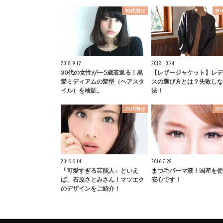
30代向け
3
2018.9.12
2018.10.24
30代の女性がー5歳若返る！黒
【レザージャケット】レデ
髪ミディアムの髪型（ヘアスタ
スの選び方とは？失敗しな
イル）を検証。
法！
20代向け
2
2016.6.14
2016.7.28
「可愛すぎる芸能人」といえ
まつ毛パーマ液！国産を使
ば、石原さとみさん！マツエク
安心です！
のデザインをご紹介！