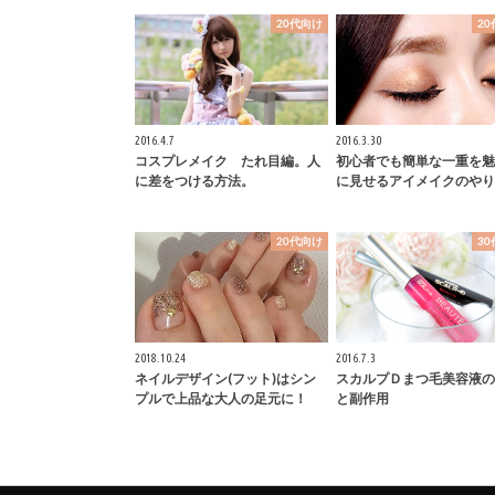
20代向け
2
2016.4.7
2016.3.30
コスプレメイク たれ目編。人
初心者でも簡単な一重を魅
に差をつける方法。
に見せるアイメイクのやり
20代向け
3
2018.10.24
2016.7.3
ネイルデザイン(フット)はシン
スカルプＤまつ毛美容液の
プルで上品な大人の足元に！
と副作用