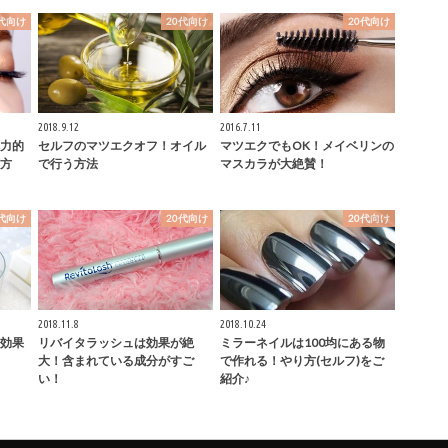
0代向け
20代向け
20代向け
2018.9.12
2016.7.11
力的
セルフのマツエクオフ！オイル
マツエクでもOK！メイベリンの
方
で行う方法
マスカラが大絶賛！
0代向け
20代向け
20代向け
2018.11.8
2018.10.24
効果
リバイタラッシュは効果が絶
ミラーネイルは100均にある物
大！含まれている成分がすご
で作れる！やり方(セルフ)をご
い！
紹介♪