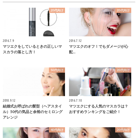
20代向け
20代向け
2016.7.9
2016.7.12
マツエクをしているときの正しいマ
マツエクのオフ！でもダメージが心
スカラの落とし方！
配...
50代向け
20代向け
2018.9.12
2016.7.10
結婚式お呼ばれの髪型（ヘアスタイ
マツエクにする人気のマスカラは？
ル）50代の気品と余裕のセミロング
おすすめランキングをご紹介！
アレンジ
40代向け
20代向け