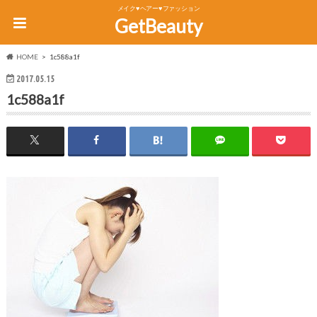
メイク♥ヘアー♥ファッション
GetBeauty
HOME
1c588a1f
2017.05.15
1c588a1f