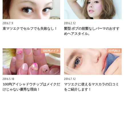
2016.7.9
2016.2.12
束マツエクでセルフでも失敗なし！
髪型 ボブの前髪なしパーマのおすす
めヘアスタイル。
100均メイク
20代向け
2016.5.18
2016.7.12
100均アイシャドウチップはメイクだ
マツエクに使えるマスカラの口コミ
けじゃない優秀な理由！
をご紹介します！