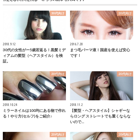
30代向け
20代向け
2018.9.12
2016.7.28
30代の女性がー5歳若返る！黒髪ミデ
まつ毛パーマ液！国産を使えば安心
ィアムの髪型（ヘアスタイル）を検
です！
証。
20代向け
20代向け
2018.10.24
2018.11.2
ミラーネイルは100均にある物で作れ
【髪型・ヘアスタイル】シャギーな
る！やり方(セルフ)をご紹介♪
らロング ストレートでも重くならな
いので…
20代向け
20代向け