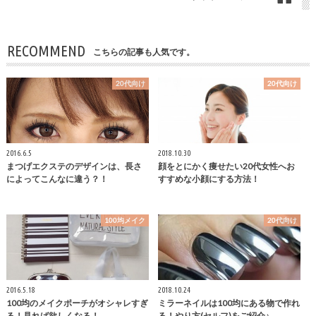
RECOMMEND
こちらの記事も人気です。
20代向け
20代向け
2016.6.5
2018.10.30
まつげエクステのデザインは、長さ
顔をとにかく痩せたい20代女性へお
によってこんなに違う？！
すすめな小顔にする方法！
100均メイク
20代向け
2016.5.18
2018.10.24
100均のメイクポーチがオシャレすぎ
ミラーネイルは100均にある物で作れ
る！見れば欲しくなる！
る！やり方(セルフ)をご紹介♪