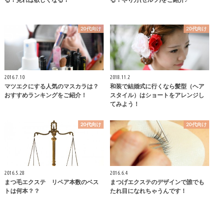
20代向け
20代向け
2016.7.10
2018.11.2
マツエクにする人気のマスカラは？
和装で結婚式に行くなら髪型（ヘア
おすすめランキングをご紹介！
スタイル）はショートをアレンジし
てみよう！
20代向け
20代向け
2016.5.28
2016.6.4
まつ毛エクステ リペア本数のベス
まつげエクステのデザインで誰でも
トは何本？？
たれ目になれちゃうんです！