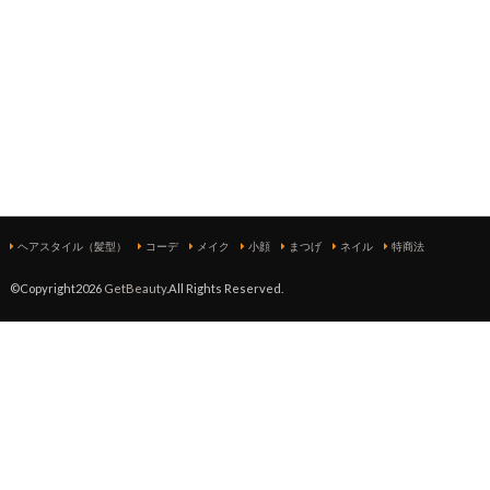
ヘアスタイル（髪型）
コーデ
メイク
小顔
まつげ
ネイル
特商法
©Copyright2026
GetBeauty
.All Rights Reserved.