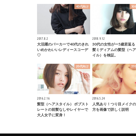
40代向け
3
2017.8.2
2018.9.12
大活躍のパーカーで40代のきれ
30代の女性がー5歳若返る
いめかわいいレディースコーデ
髪ミディアムの髪型（ヘア
♡
イル）を検証。
20代向け
2
2016.2.16
2016.5.24
髪型（ヘアスタイル） ボブスト
人気あり！つり目メイクの
レートの前髪なしやレイヤーで
方を画像で詳しく説明
大人女子に変身！