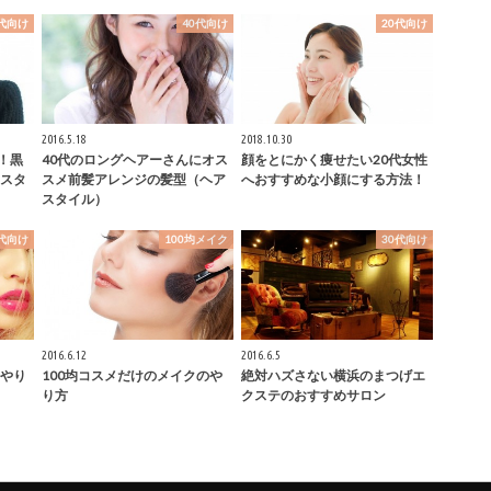
0代向け
40代向け
20代向け
2016.5.18
2018.10.30
！黒
40代のロングヘアーさんにオス
顔をとにかく痩せたい20代女性
スタ
スメ前髪アレンジの髪型（ヘア
へおすすめな小顔にする方法！
スタイル）
0代向け
100均メイク
30代向け
2016.6.12
2016.6.5
やり
100均コスメだけのメイクのや
絶対ハズさない横浜のまつげエ
り方
クステのおすすめサロン