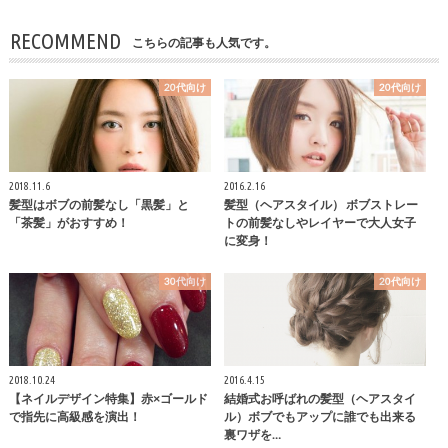
RECOMMEND
こちらの記事も人気です。
20代向け
20代向け
2018.11.6
2016.2.16
髪型はボブの前髪なし「黒髪」と
髪型（ヘアスタイル） ボブストレー
「茶髪」がおすすめ！
トの前髪なしやレイヤーで大人女子
に変身！
30代向け
20代向け
2018.10.24
2016.4.15
【ネイルデザイン特集】赤×ゴールド
結婚式お呼ばれの髪型（ヘアスタイ
で指先に高級感を演出！
ル）ボブでもアップに誰でも出来る
裏ワザを…