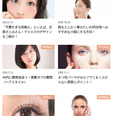
2016.6.14
2018.10.30
「可愛すぎる芸能人」といえば、石
顔をとにかく痩せたい20代女性へお
原さとみさん！マツエクのデザイン
すすめな小顔にする方法！
をご紹介！
40代向け
20代向け
2016.5.13
2018.11.1
40代に断然似合う！黒髪ボブの髪型
まつ毛パーマがセルフでうまく上が
（ヘアスタイル）
らない原因とポイント！
20代向け
30代向け