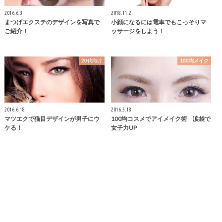
2016.6.3
2018.11.2
まつげエクステのデザインを写真で
小顔になるには電車でもこっそりマ
ご紹介！
ッサージをしよう！
20代向け
100均メイク
2016.6.18
2016.5.18
マツエクで猫目デザインが男子にウ
100均コスメでアイメイク術 涙袋で
ケる！
女子力UP