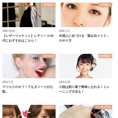
40代向け
20代向け
2018.10.24
2016.3.31
【レザージャケット】レディース40
外国人に近づける「囲み目メイク」
代におすすめはこちら！
のやり方
20代向け
20代向け
2016.7.12
2016.6.20
マツエクのオフ！でもダメージが心
小顔は割り箸で簡単になれる！トレ
配...
ーニング方法も！
10代向け
100均メイク