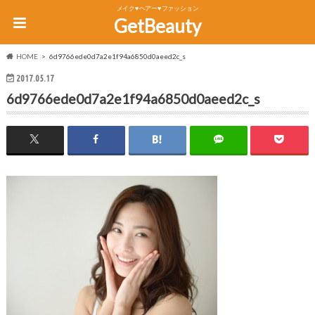
メイク♥ヘアー♥ファッション
GetBeauty
HOME
6d9766ede0d7a2e1f94a6850d0aeed2c_s
2017.05.17
6d9766ede0d7a2e1f94a6850d0aeed2c_s