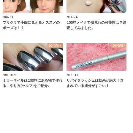
2016.7.1
2016.6.12
プリクラで小顔に見えるオススメの
100均メイクで肌荒れの可能性は？調
ポーズは！？
査してみました。
20代向け
20代向け
2018.10.24
2018.11.8
ミラーネイルは100均にある物で作れ
リバイタラッシュは効果が絶大！含
る！やり方(セルフ)をご紹介♪
まれている成分がすごい！