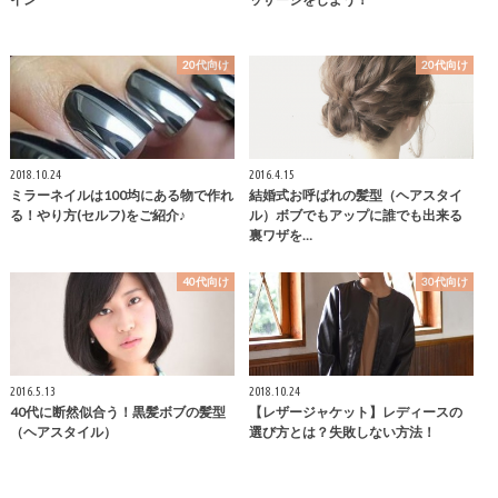
20代向け
20代向け
2018.10.24
2016.4.15
ミラーネイルは100均にある物で作れ
結婚式お呼ばれの髪型（ヘアスタイ
る！やり方(セルフ)をご紹介♪
ル）ボブでもアップに誰でも出来る
裏ワザを…
40代向け
30代向け
2016.5.13
2018.10.24
40代に断然似合う！黒髪ボブの髪型
【レザージャケット】レディースの
（ヘアスタイル）
選び方とは？失敗しない方法！