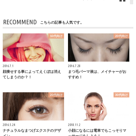
RECOMMEND
こちらの記事も人気です。
10代向け
20代向け
2016.7.1
2016.7.28
顔痩せする事によってえくぼは消え
まつ毛パーマ液は、メイチャーがお
てしまうのか？！
すすめ！
20代向け
30代向け
2016.5.24
2018.11.2
ナチュラルなまつげエクステのデザ
小顔になるには電車でもこっそりマ
イン
ッサージをしよう！