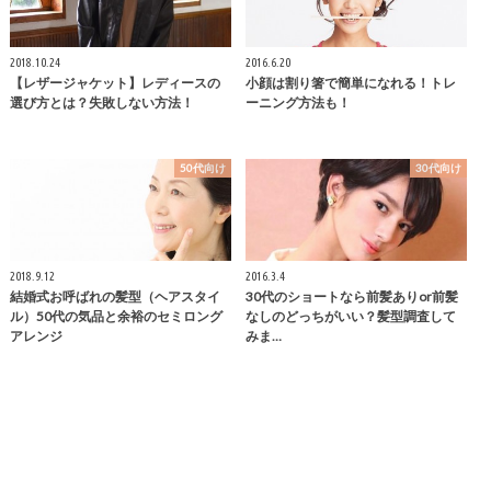
2018.10.24
2016.6.20
【レザージャケット】レディースの
小顔は割り箸で簡単になれる！トレ
選び方とは？失敗しない方法！
ーニング方法も！
50代向け
30代向け
2018.9.12
2016.3.4
結婚式お呼ばれの髪型（ヘアスタイ
30代のショートなら前髪ありor前髪
ル）50代の気品と余裕のセミロング
なしのどっちがいい？髪型調査して
アレンジ
みま…