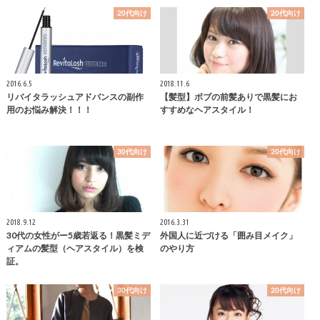
20代向け
20代向け
2016.6.5
2018.11.6
リバイタラッシュアドバンスの副作
【髪型】ボブの前髪ありで黒髪にお
用のお悩み解決！！！
すすめなヘアスタイル！
30代向け
20代向け
2018.9.12
2016.3.31
30代の女性がー5歳若返る！黒髪ミデ
外国人に近づける「囲み目メイク」
ィアムの髪型（ヘアスタイル）を検
のやり方
証。
30代向け
20代向け