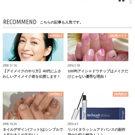
RECOMMEND
こちらの記事も人気です。
40代向け
100均メイク
2018.11.16
2016.5.18
【アイメイクのやり方】40代にふさ
100均アイシャドウチップはメイクだ
わしいアイメイク術を伝授します！
けじゃない優秀な理由！
20代向け
20代向け
2018.10.24
2016.6.5
ネイルデザイン(フット)はシンプルで
リバイタラッシュアドバンスの副作
上品な大人の足元に！
用のお悩み解決！！！