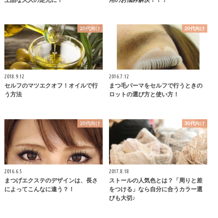
20代向け
20代向け
2018.9.12
2016.7.12
セルフのマツエクオフ！オイルで行
まつ毛パーマをセルフで行うときの
う方法
ロットの選び方と使い方！
20代向け
30代向け
2016.6.5
2017.8.18
まつげエクステのデザインは、長さ
ストールの人気色とは？「周りと差
によってこんなに違う？！
をつける」なら自分に合うカラー選
びも大切♪