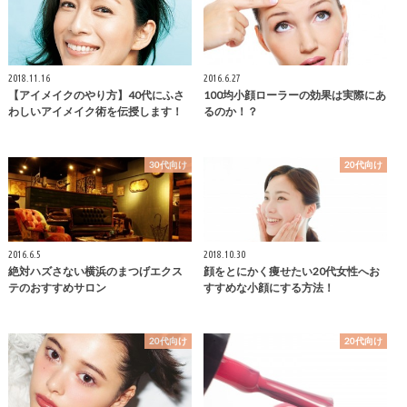
2018.11.16
2016.6.27
【アイメイクのやり方】40代にふさ
100均小顔ローラーの効果は実際にあ
わしいアイメイク術を伝授します！
るのか！？
30代向け
20代向け
2016.6.5
2018.10.30
絶対ハズさない横浜のまつげエクス
顔をとにかく痩せたい20代女性へお
テのおすすめサロン
すすめな小顔にする方法！
20代向け
20代向け