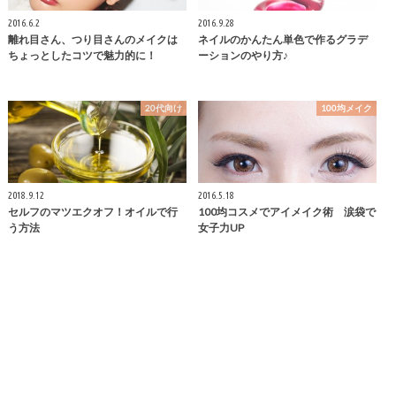
2016.6.2
2016.9.28
離れ目さん、つり目さんのメイクは
ネイルのかんたん単色で作るグラデ
ちょっとしたコツで魅力的に！
ーションのやり方♪
20代向け
100均メイク
2018.9.12
2016.5.18
セルフのマツエクオフ！オイルで行
100均コスメでアイメイク術 涙袋で
う方法
女子力UP