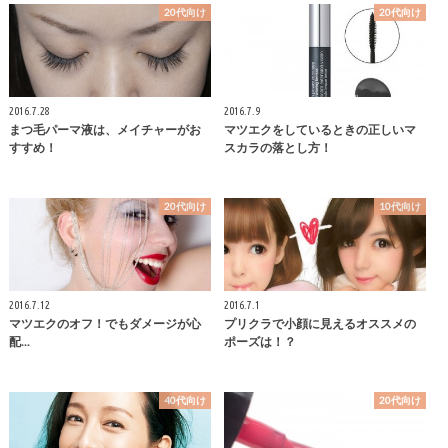
20代向け
20代向け
2016.7.28
2016.7.9
まつ毛パーマ液は、メイチャーがお
マツエクをしているときの正しいマ
すすめ！
スカラの落とし方！
20代向け
10代向け
2016.7.12
2016.7.1
マツエクのオフ！でもダメージが心
プリクラで小顔に見えるオススメの
配...
ポーズは！？
40代向け
20代向け