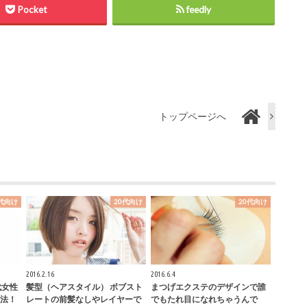
Pocket
feedly
トップページへ
0代向け
20代向け
20代向け
2016.2.16
2016.6.4
代女性
髪型（ヘアスタイル） ボブスト
まつげエクステのデザインで誰
法！
レートの前髪なしやレイヤーで
でもたれ目になれちゃうんで