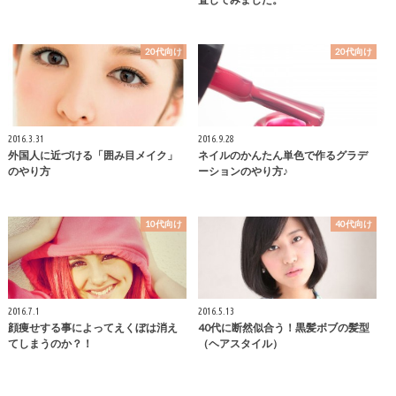
20代向け
20代向け
2016.3.31
2016.9.28
外国人に近づける「囲み目メイク」
ネイルのかんたん単色で作るグラデ
のやり方
ーションのやり方♪
10代向け
40代向け
2016.7.1
2016.5.13
顔痩せする事によってえくぼは消え
40代に断然似合う！黒髪ボブの髪型
てしまうのか？！
（ヘアスタイル）