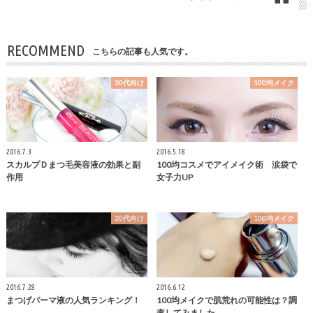
RECOMMEND
こちらの記事も人気です。
30代向け
100均メイク
2016.7.3
2016.5.18
スカルプＤまつ毛美容液の効果と副
100均コスメでアイメイク術 涙袋で
作用
女子力UP
20代向け
100均メイク
2016.7.28
2016.6.12
まつげパーマ液の人気ランキング！
100均メイクで肌荒れの可能性は？調
査してみました。