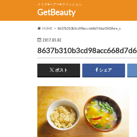
メイク♥ヘアー♥ファッション
GetBeauty
HOME
8637b310b3cd98acc668d7d6a05034ee_s
2017.05.02
8637b310b3cd98acc668d7d6
ポスト
シェア