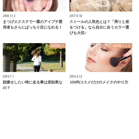
2018.11.2
2017.8.18
まつげエクステで一重のアイプチ愛
ストールの人気色とは？「周りと差
用者もさらにぱっちり目になれる！
をつける」なら自分に合うカラー選
びも大切♪
20代向け
100均メイク
2016.7.1
2016.6.12
顔痩せしたい時に走る事は逆効果な
100均コスメだけのメイクのやり方
の？