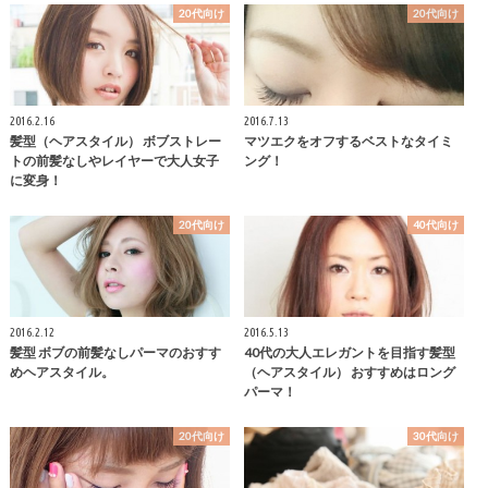
20代向け
20代向け
2016.2.16
2016.7.13
髪型（ヘアスタイル） ボブストレー
マツエクをオフするベストなタイミ
トの前髪なしやレイヤーで大人女子
ング！
に変身！
20代向け
40代向け
2016.2.12
2016.5.13
髪型 ボブの前髪なしパーマのおすす
40代の大人エレガントを目指す髪型
めヘアスタイル。
（ヘアスタイル） おすすめはロング
パーマ！
20代向け
30代向け