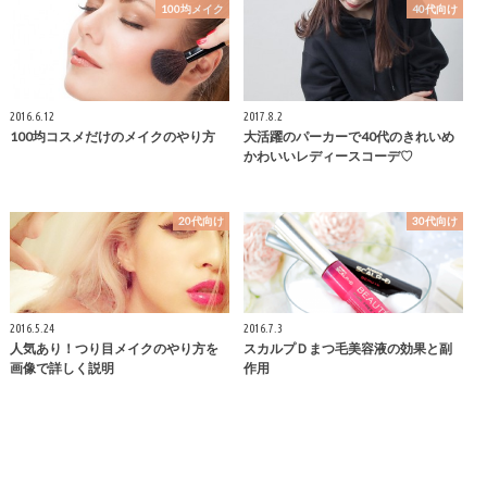
100均メイク
40代向け
2016.6.12
2017.8.2
100均コスメだけのメイクのやり方
大活躍のパーカーで40代のきれいめ
かわいいレディースコーデ♡
20代向け
30代向け
2016.5.24
2016.7.3
人気あり！つり目メイクのやり方を
スカルプＤまつ毛美容液の効果と副
画像で詳しく説明
作用