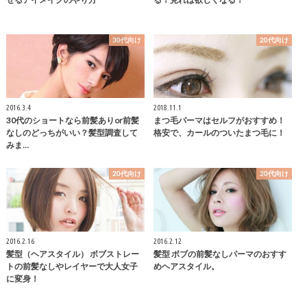
30代向け
20代向け
2016.3.4
2018.11.1
30代のショートなら前髪ありor前髪
まつ毛パーマはセルフがおすすめ！
なしのどっちがいい？髪型調査して
格安で、カールのついたまつ毛に！
みま…
20代向け
20代向け
2016.2.16
2016.2.12
髪型（ヘアスタイル） ボブストレー
髪型 ボブの前髪なしパーマのおすす
トの前髪なしやレイヤーで大人女子
めヘアスタイル。
に変身！