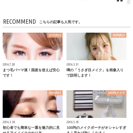
RECOMMEND
こちらの記事も人気です。
20代向け
10代向け
2016.7.28
2016.3.31
まつ毛パーマ液！国産を使えば安心
噂の「うさぎ目メイク」を画像入り
です！
で説明します！
20代向け
100均メイク
2016.3.30
2016.5.18
初心者でも簡単な一重を魅力的に見
100均のメイクポーチがオシャレすぎ
せるアイメイクのやり方
る！見れば欲しくなる！