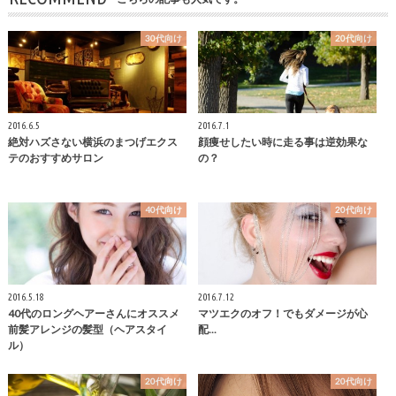
30代向け
20代向け
2016.6.5
2016.7.1
絶対ハズさない横浜のまつげエクス
顔痩せしたい時に走る事は逆効果な
テのおすすめサロン
の？
40代向け
20代向け
2016.5.18
2016.7.12
40代のロングヘアーさんにオススメ
マツエクのオフ！でもダメージが心
前髪アレンジの髪型（ヘアスタイ
配...
ル）
20代向け
20代向け