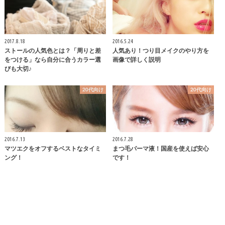
2017.8.18
2016.5.24
ストールの人気色とは？「周りと差
人気あり！つり目メイクのやり方を
をつける」なら自分に合うカラー選
画像で詳しく説明
びも大切♪
20代向け
20代向け
2016.7.13
2016.7.28
マツエクをオフするベストなタイミ
まつ毛パーマ液！国産を使えば安心
ング！
です！