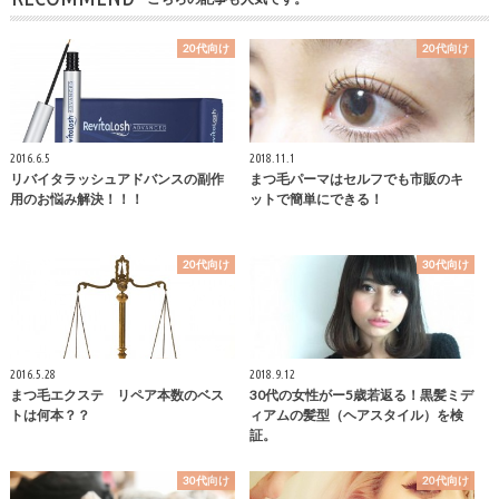
20代向け
20代向け
2016.6.5
2018.11.1
リバイタラッシュアドバンスの副作
まつ毛パーマはセルフでも市販のキ
用のお悩み解決！！！
ットで簡単にできる！
20代向け
30代向け
2016.5.28
2018.9.12
まつ毛エクステ リペア本数のベス
30代の女性がー5歳若返る！黒髪ミデ
トは何本？？
ィアムの髪型（ヘアスタイル）を検
証。
30代向け
20代向け