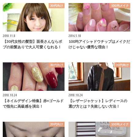
30代向け
100均メイク
2018.11.8
2016.5.18
【30代女性の髪型】面長さんならボ
100均アイシャドウチップはメイクだ
ブの前髪ありで大人可愛くなれる！
けじゃない優秀な理由！
30代向け
30代向け
2018.10.24
2018.10.24
【ネイルデザイン特集】赤×ゴールド
【レザージャケット】レディースの
で指先に高級感を演出！
選び方とは？失敗しない方法！
20代向け
100均メイク