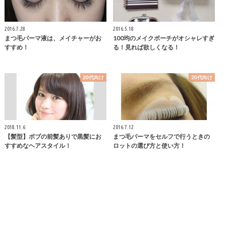
2016.7.28
2016.5.18
まつ毛パーマ液は、メイチャーがお
100均のメイクポーチがオシャレすぎ
すすめ！
る！見れば欲しくなる！
20代向け
20代向け
2018.11.6
2016.7.12
【髪型】ボブの前髪ありで黒髪にお
まつ毛パーマをセルフで行うときの
すすめなヘアスタイル！
ロットの選び方と使い方！