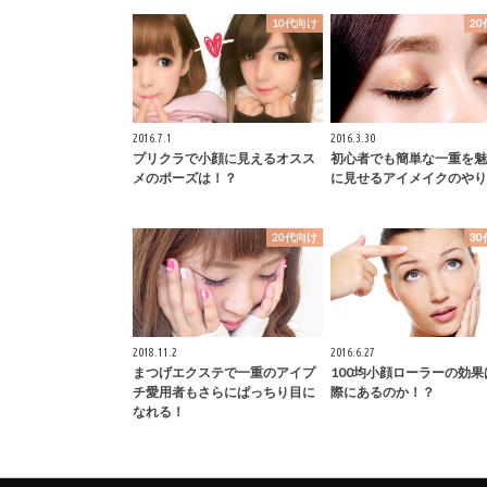
10代向け
2
2016.7.1
2016.3.30
プリクラで小顔に見えるオスス
初心者でも簡単な一重を魅
メのポーズは！？
に見せるアイメイクのやり
20代向け
3
2018.11.2
2016.6.27
まつげエクステで一重のアイプ
100均小顔ローラーの効果
チ愛用者もさらにぱっちり目に
際にあるのか！？
なれる！