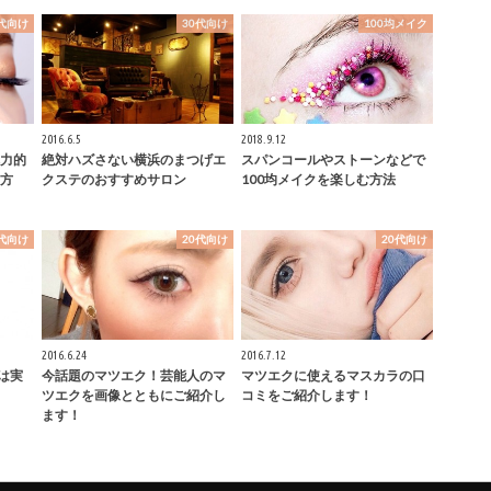
0代向け
30代向け
100均メイク
2016.6.5
2018.9.12
力的
絶対ハズさない横浜のまつげエ
スパンコールやストーンなどで
方
クステのおすすめサロン
100均メイクを楽しむ方法
0代向け
20代向け
20代向け
2016.6.24
2016.7.12
は実
今話題のマツエク！芸能人のマ
マツエクに使えるマスカラの口
ツエクを画像とともにご紹介し
コミをご紹介します！
ます！