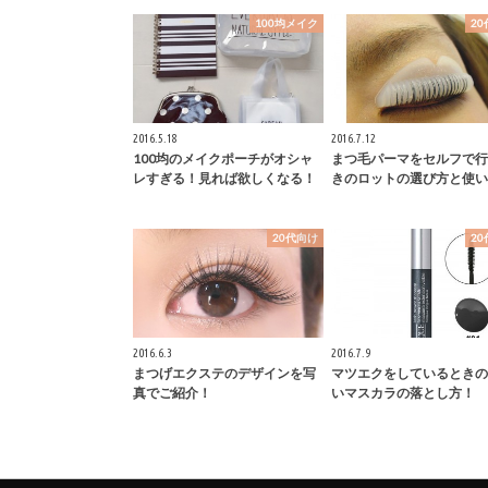
100均メイク
2
2016.5.18
2016.7.12
100均のメイクポーチがオシャ
まつ毛パーマをセルフで行
レすぎる！見れば欲しくなる！
きのロットの選び方と使い
20代向け
2
2016.6.3
2016.7.9
まつげエクステのデザインを写
マツエクをしているときの
真でご紹介！
いマスカラの落とし方！