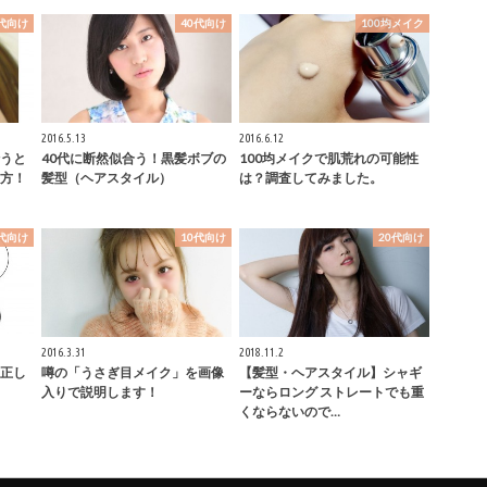
0代向け
40代向け
100均メイク
2016.5.13
2016.6.12
うと
40代に断然似合う！黒髪ボブの
100均メイクで肌荒れの可能性
方！
髪型（ヘアスタイル）
は？調査してみました。
0代向け
10代向け
20代向け
2016.3.31
2018.11.2
正し
噂の「うさぎ目メイク」を画像
【髪型・ヘアスタイル】シャギ
入りで説明します！
ーならロング ストレートでも重
くならないので…