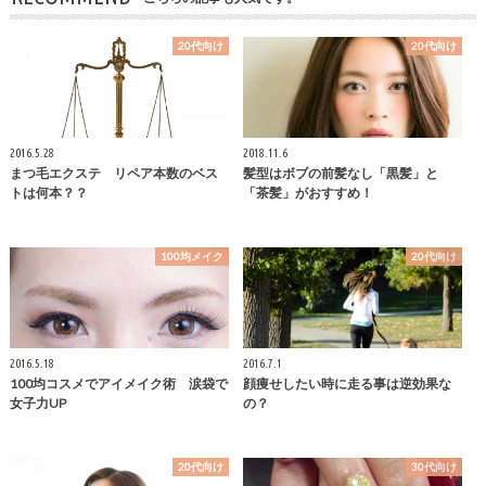
20代向け
20代向け
2016.5.28
2018.11.6
まつ毛エクステ リペア本数のベス
髪型はボブの前髪なし「黒髪」と
トは何本？？
「茶髪」がおすすめ！
100均メイク
20代向け
2016.5.18
2016.7.1
100均コスメでアイメイク術 涙袋で
顔痩せしたい時に走る事は逆効果な
女子力UP
の？
20代向け
30代向け