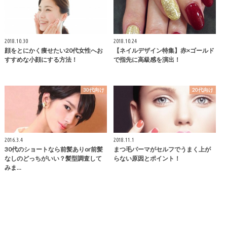
2018.10.30
2018.10.24
顔をとにかく痩せたい20代女性へお
【ネイルデザイン特集】赤×ゴールド
すすめな小顔にする方法！
で指先に高級感を演出！
30代向け
20代向け
2016.3.4
2018.11.1
30代のショートなら前髪ありor前髪
まつ毛パーマがセルフでうまく上が
なしのどっちがいい？髪型調査して
らない原因とポイント！
みま…