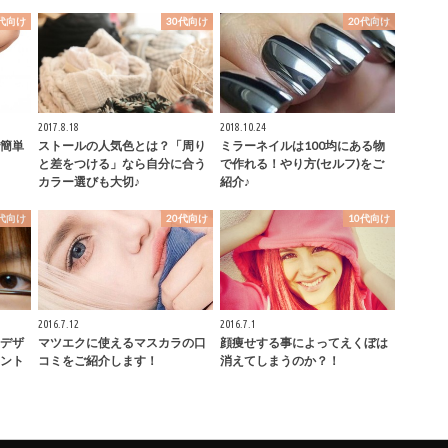
0代向け
30代向け
20代向け
2017.8.18
2018.10.24
簡単
ストールの人気色とは？「周り
ミラーネイルは100均にある物
と差をつける」なら自分に合う
で作れる！やり方(セルフ)をご
カラー選びも大切♪
紹介♪
0代向け
20代向け
10代向け
2016.7.12
2016.7.1
デザ
マツエクに使えるマスカラの口
顔痩せする事によってえくぼは
ント
コミをご紹介します！
消えてしまうのか？！