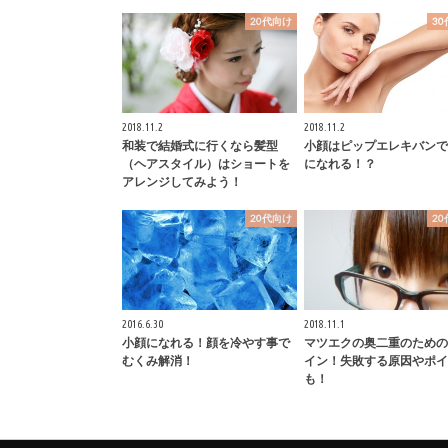
20代向け
3
2018.11.2
2018.11.2
和装で結婚式に行くなら髪型
小顔はピップエレキバンで
（ヘアスタイル）はショートを
になれる！？
アレンジしてみよう！
20代向け
2
2016.6.30
2018.11.1
小顔になれる！顔を冷やす事で
マツエクの奥二重のための
むくみ解消！
イン！失敗する原因やポイ
も！