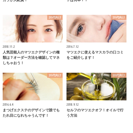
20代向け
20代向け
2018.11.2
2016.7.12
人気芸能人のマツエクデザインの種
マツエクに使えるマスカラの口コミ
類は？オーダー方法を確認してマネ
をご紹介します！
しちゃおう！
20代向け
20代向け
2016.6.4
2018.9.12
まつげエクステのデザインで誰でも
セルフのマツエクオフ！オイルで行
たれ目になれちゃうんです！
う方法