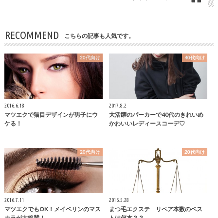
RECOMMEND
こちらの記事も人気です。
20代向け
40代向け
2016.6.18
2017.8.2
マツエクで猫目デザインが男子にウ
大活躍のパーカーで40代のきれいめ
ケる！
かわいいレディースコーデ♡
20代向け
20代向け
2016.7.11
2016.5.28
マツエクでもOK！メイベリンのマス
まつ毛エクステ リペア本数のベス
カラが大絶賛！
トは何本？？