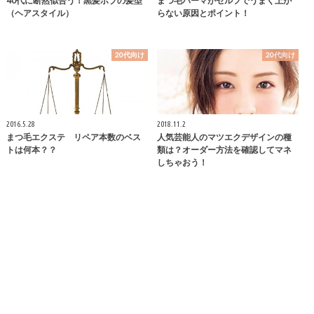
40代に断然似合う！黒髪ボブの髪型
まつ毛パーマがセルフでうまく上が
（ヘアスタイル）
らない原因とポイント！
20代向け
20代向け
2016.5.28
2018.11.2
まつ毛エクステ リペア本数のベス
人気芸能人のマツエクデザインの種
トは何本？？
類は？オーダー方法を確認してマネ
しちゃおう！