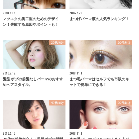
2018.11.1
2016.7.28
マツエクの奥二重のためのデザイ
まつげパーマ液の人気ランキング！
ン！失敗する原因やポイントも！
20代向け
20代向け
2016.2.12
2018.11.1
髪型 ボブの前髪なしパーマのおすす
まつ毛パーマはセルフでも市販のキ
めヘアスタイル。
ットで簡単にできる！
40代向け
20代向け
2016.5.13
2018.11.1